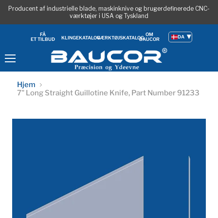
Producent af industrielle blade, maskinknive og brugerdefinerede CNC-
værktøjer i USA og Tyskland
OM
FÅ
DA
KLINGEKATALOG
VÆRKTØJSKATALOG
BAUCOR
ET TILBUD
Menu
Hjem
7" Long Straight Guillotine Knife, Part Number 91233