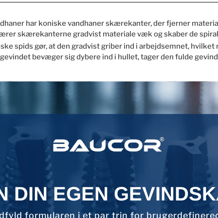
haner har koniske vandhaner skærekanter, der fjerner material
skærer skærekanterne gradvist materiale væk og skaber de spiral
e spids gør, at den gradvist griber ind i arbejdsemnet, hvilke
 gevindet bevæger sig dybere ind i hullet, tager den fulde gevi
N DIN EGEN GEVINDS
dfyld formularen i et par trin for brugerdefinere