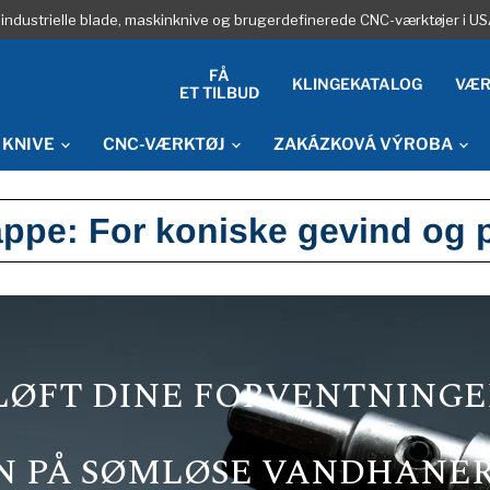
industrielle blade, maskinknive og brugerdefinerede CNC-værktøjer i U
FÅ
KLINGEKATALOG
VÆR
ET TILBUD
 KNIVE
CNC-VÆRKTØJ
ZAKÁZKOVÁ VÝROBA
appe: For koniske gevind og 
LØFT DINE FORVENTNINGE
N PÅ SØMLØSE VANDHANER