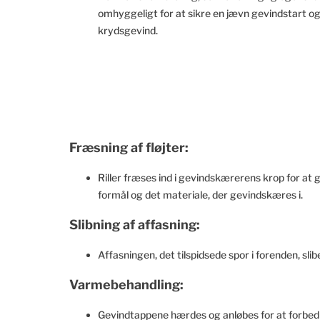
omhyggeligt for at sikre en jævn gevindstart og
krydsgevind.
Fræsning af fløjter:
Riller fræses ind i gevindskærerens krop for at 
formål og det materiale, der gevindskæres i.
Slibning af affasning:
Affasningen, det tilspidsede spor i forenden, s
Varmebehandling:
Gevindtappene hærdes og anløbes for at forbed