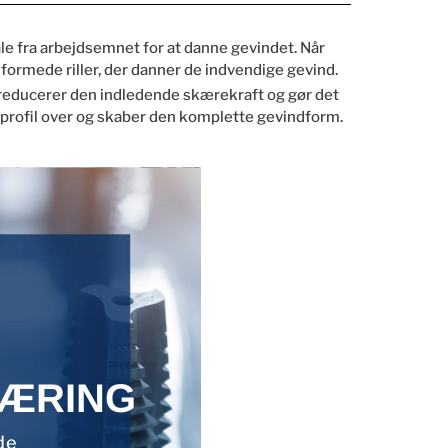
e fra arbejdsemnet for at danne gevindet. Når
formede riller, der danner de indvendige gevind.
t reducerer den indledende skærekraft og gør det
ndprofil over og skaber den komplette gevindform.
KÆRING
de