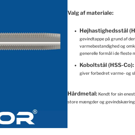
Valg af materiale:
Højhastighedsstål (H
gevindtappe på grund af de
varmebestandighed og omkost
generelle formål i de fleste 
Koboltstål (HSS-Co):
giver forbedret varme- og 
Hårdmetal:
Kendt for sin enest
store mængder og gevindskæring i