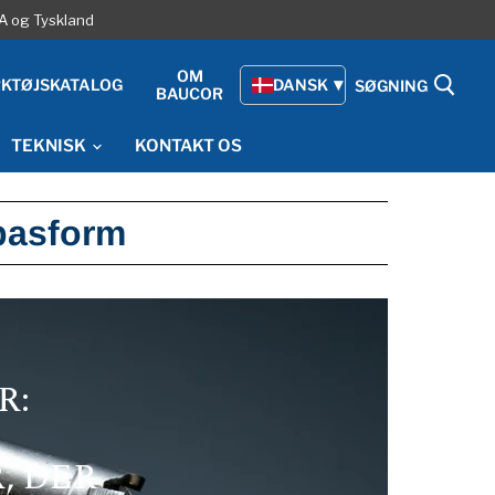
SA og Tyskland
OM
KTØJSKATALOG
DANSK
SØGNING
BAUCOR
TEKNISK
KONTAKT OS
pasform
R:
, DER