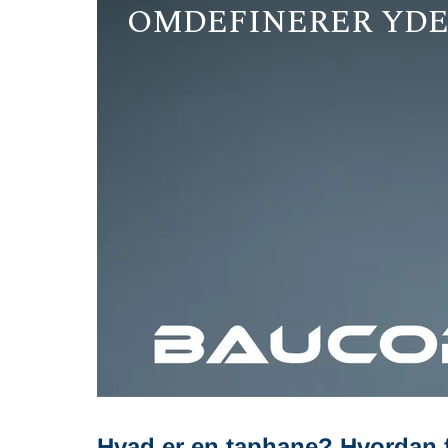
OMDEFINERER YDE
Hvad er en taphane? Hvordan 