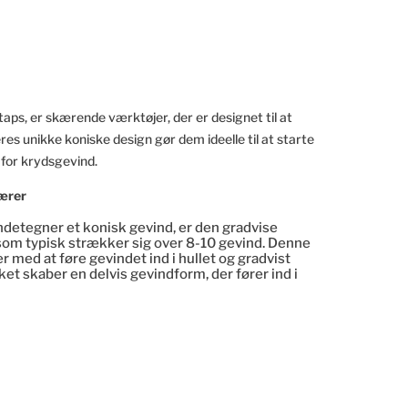
aps, er skærende værktøjer, der er designet til at
res unikke koniske design gør dem ideelle til at starte
 for krydsgevind.
kærer
ndetegner et konisk gevind, er den gradvise
, som typisk strækker sig over 8-10 gevind. Denne
r med at føre gevindet ind i hullet og gradvist
et skaber en delvis gevindform, der fører ind i