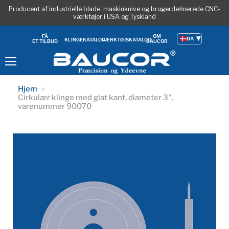
Producent af industrielle blade, maskinknive og brugerdefinerede CNC-
værktøjer i USA og Tyskland
OM
FÅ
DA
KLINGEKATALOG
VÆRKTØJSKATALOG
BAUCOR
ET TILBUD
Menu
Hjem
Cirkulær klinge med glat kant, diameter 3",
varenummer 90070