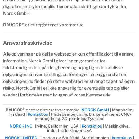
digitale eller trykte publikationer uden skriftligt samtykke fra
Norck GmbH.
BAUCOR
®
er et registreret varemærke.
Ansvarsfraskrivelse
Alle oplysninger på dette websted er kun offentliggjort til generel
information. Norck GmbH giver ingen garantier for
fuldstændigheden, pålideligheden og nøjagtigheden af disse
oplysninger. Enhver handling, du foretager på baggrund af de
oplysninger, du finder på dette websted, er strengt taget på egen
risiko. Norck GmbH er ikke ansvarlig for eventuelle tab og/eller
skader i forbindelse med brugen af vores hjemmeside.
BAUCOR® er et registreret varemærke.
NORCK GmbH
| Mannheim,
Tyskland |
Kontakt os
| Pladebearbejdning, brugerdefineret CNC-
bearbejdning, 3D-printning Tyskland
NORCK INC
| Irvine, Californien, USA |
Kontakt os
| Maskinknive,
industrielle klinger USA
NORCK LIMITED
| London og Sheffield, Storbritannien |
Kontakt os
|